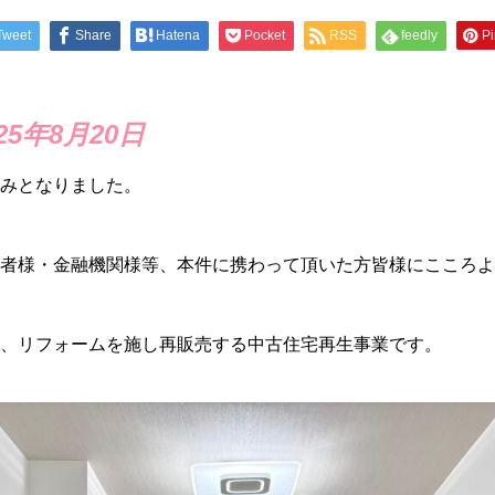
Tweet
Share
Hatena
Pocket
RSS
feedly
Pi
5年8月20日
みとなりました。
者様・金融機関様等、本件に携わって頂いた方皆様にこころよ
、リフォームを施し再販売する中古住宅再生事業です。