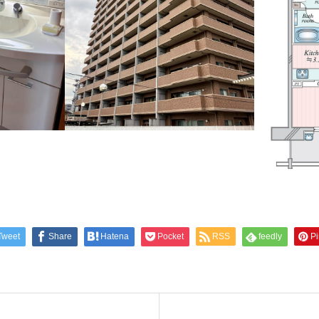
Tweet
Share
Hatena
Pocket
RSS
feedly
Pi