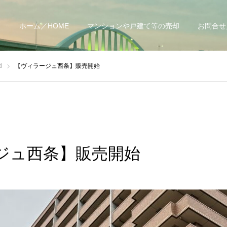
ホーム／HOME
マンションや戸建て等の売却
お問合せ／
d
【ヴィラージュ西条】販売開始
ジュ西条】販売開始