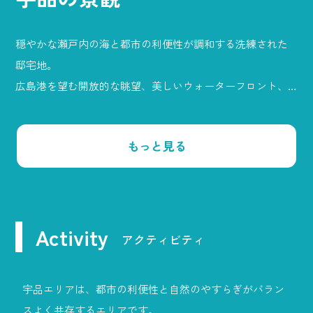
穏やかな瀬戸内の海と都市の利便性が調和する洗練された
邸宅地。
広島港を望む開放的な眺望、美しいウォーターフロント、
そして緑豊かな公園が、日常に潤いと安らぎをもたらしま
す。
もっと見る
商業施設や教育機関も揃い、快適で上質な暮らしを実現。
都心へのスムーズなアクセスと豊かな自然が共存するこの
地で、心満たされる優雅な時間が流れます。
未来を見据えた洗練の住環境「宇品エリア」はますますの
Activity
発展が期待されます。
アクティビティ
宇品エリアは、都市の利便性と自然のやすらぎがバラン
スよく共存するエリアです。