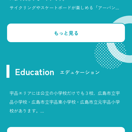
サイクリングやスケートボードが楽しめる「アーバンサ
イクルパークス広島」、瀬戸内海の絶景を望める「元宇
品公園」、イベントや憩いの場として人気の「広島みな
もっと見る
と公園」など、日常を豊かにするスポットが充実してい
ます。
また、瀬戸内の海辺に佇む「グランドプリンスホテル広
島」は、この街のシンボル的な存在。宇品での暮らし
Education
は、自然とアクティビティ、そして都市の魅力を同時に
エデュケーション
楽しめる贅沢な時間を届けてくれます。
宇品エリアには公立の小学校だけでも３校、広島市立宇
品小学校・広島市立宇品東小学校・広島市立元宇品小学
校があります。
中学校は広島市立宇品中学校をはじめ、近隣エリアには
国立・私立中学校があり通学の選択肢が豊富です。