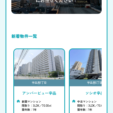
新着物件一覧
宇品西1丁目
宇品西5丁目
アンバービュー宇品
ソシオ宇品
新築マンション
中古マンション
間取り：3LDK／70.00㎡
間取り：3LDK／70.00㎡
築年数：1年
築年数：1年