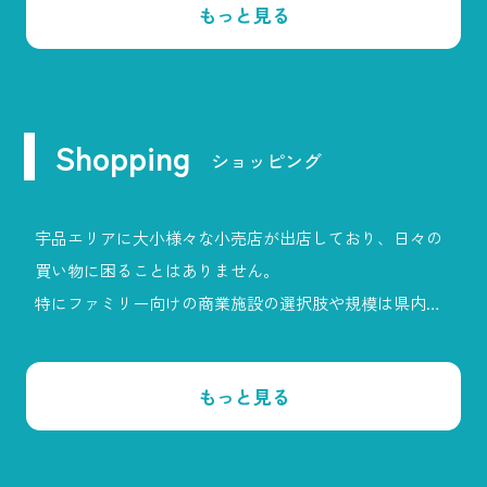
もっと見る
また、県立広島大学広島キャンパスや都市学園大学等の
教育機関があることから「文教エリア」の側面も併せ持
ちます。
Shopping
ショッピング
宇品エリアに大小様々な小売店が出店しており、日々の
買い物に困ることはありません。
特にファミリー向けの商業施設の選択肢や規模は県内屈
指の内容と言えます。
もっと見る